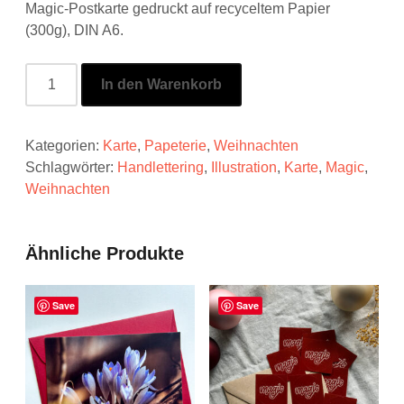
Magic-Postkarte gedruckt auf recyceltem Papier
(300g), DIN A6.
In den Warenkorb
Kategorien:
Karte
,
Papeterie
,
Weihnachten
Schlagwörter:
Handlettering
,
Illustration
,
Karte
,
Magic
,
Weihnachten
Ähnliche Produkte
Save
Save