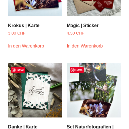
Krokus | Karte
Magic | Sticker
3.00
CHF
4.50
CHF
In den Warenkorb
In den Warenkorb
Save
Save
Danke | Karte
Set Naturfotografien |